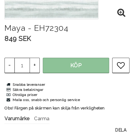
Maya - EH72304
849 SEK
-
+
KÖP
LÄG
Snabba leveranser
Säkra betalningar
Otroliga priser
Maila oss, snabb och personlig service
Obs! Färgen på skärmen kan skilja från verkligheten
Varumärke
Carma
DELA