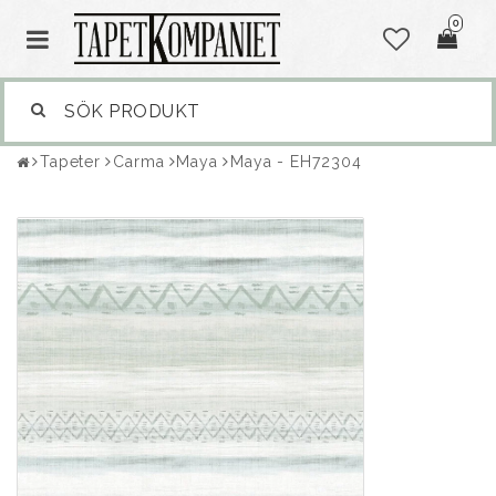
0
Tapeter
Carma
Maya
Maya - EH72304