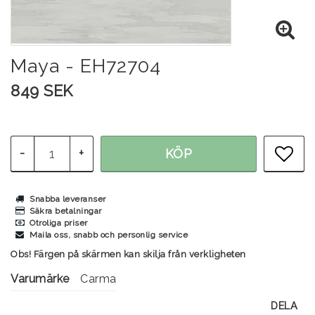
Maya - EH72704
849 SEK
-
+
KÖP
LÄG
Snabba leveranser
Säkra betalningar
Otroliga priser
Maila oss, snabb och personlig service
Obs! Färgen på skärmen kan skilja från verkligheten
Varumärke
Carma
DELA