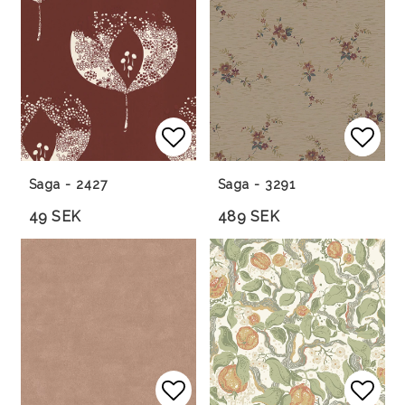
Lägg till i favoritlista
Lägg 
Lägg 
Saga - 2427
Saga - 3291
49 SEK
489 SEK