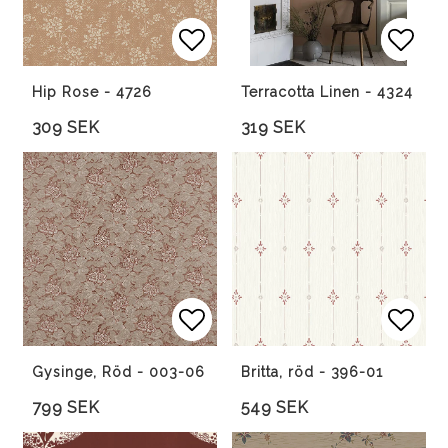
Lägg till i favoritlista
Lägg till i favoritlista
Lägg 
Lägg 
Hip Rose - 4726
Terracotta Linen - 4324
309 SEK
319 SEK
Lägg till i favoritlista
Lägg till i favoritlista
Lägg 
Gysinge, Röd - 003-06
Britta, röd - 396-01
799 SEK
549 SEK