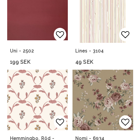
Lägg till i favoritlista
Lägg 
Uni - 2502
Lines - 3104
199 SEK
49 SEK
Lägg till i favoritlista
Lägg 
Lägg 
Hemmingbo, Röd -
Nomi - 6934