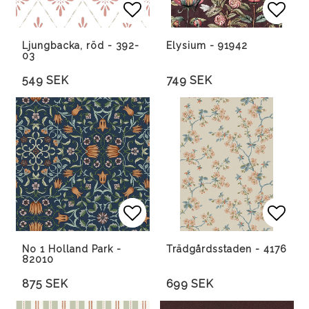
Lägg till i favoritlista
Lägg till i favoritlista
Lägg 
Lägg 
Ljungbacka, röd - 392-
Elysium - 91942
03
549 SEK
749 SEK
Lägg till i favoritlista
Lägg till i favoritlista
Lägg 
Lägg 
No 1 Holland Park -
Trädgårdsstaden - 4176
82010
875 SEK
699 SEK