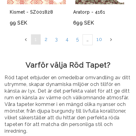
Lägg till i favoritlista
Lägg 
Lägg 
Kismet - SZ001828
Aratorp - 4161
99 SEK
699 SEK
«
1
2
3
4
5
10
»
…
Varför välja Röd Tapet?
Röd tapet erbjuder en omedelbar omvandling av ditt
utrymme, skapar dynamiska miljöer och tillför en
känsla av lyx. Det är det perfekta valet för att ge ditt
rum en känsla av värme och välkomnande atmosfär.
Våra tapeter kommer i en mängd olika nyanser och
mönster, från djupa burgundy till livfulla koralltoner,
vilket säkerställer att du hittar den perfekta röda
tapeten för att matcha din personliga stil och
inredning.