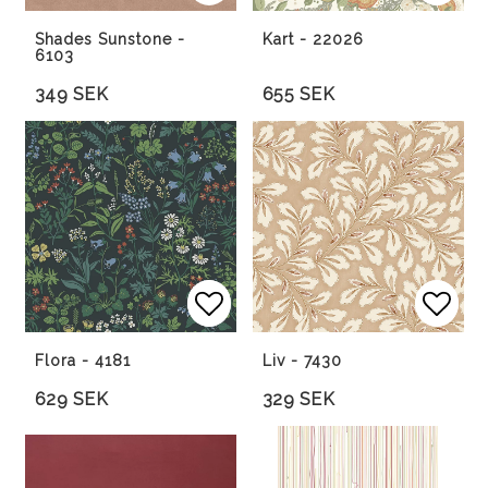
Lägg till i favoritlista
Lägg 
Lägg 
Shades Sunstone -
Kart - 22026
6103
349 SEK
655 SEK
Lägg till i favoritlista
Lägg till i favoritlista
Lägg 
Lägg 
Flora - 4181
Liv - 7430
629 SEK
329 SEK