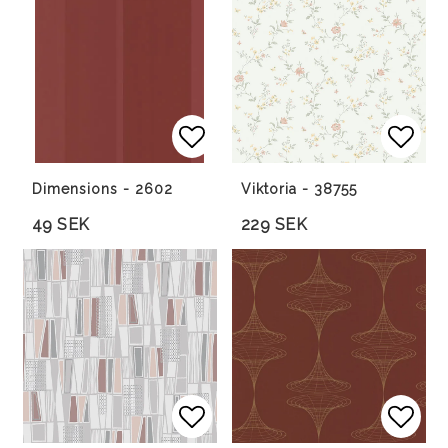
Lägg till i favoritlista
Lägg 
Lägg 
Dimensions - 2602
Viktoria - 38755
49 SEK
229 SEK
Lägg till i favoritlista
Lägg till i favoritlista
Lägg 