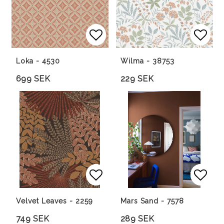
Lägg till i favoritlista
Lägg till i favoritlista
Lägg 
Lägg 
Loka - 4530
Wilma - 38753
699 SEK
229 SEK
Lägg till i favoritlista
Lägg till i favoritlista
Lägg 
Lägg 
Velvet Leaves - 2259
Mars Sand - 7578
749 SEK
289 SEK