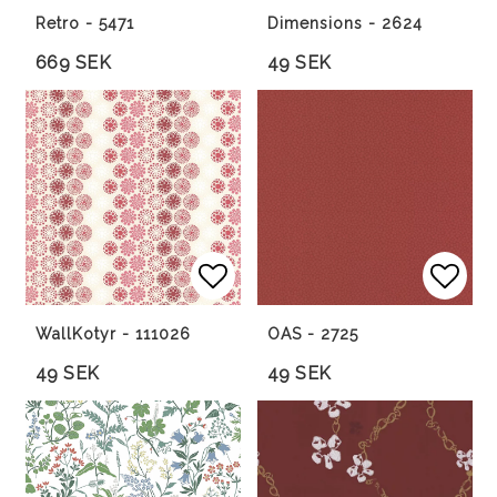
Retro - 5471
Dimensions - 2624
669 SEK
49 SEK
Lägg till i favoritlista
Lägg 
WallKotyr - 111026
OAS - 2725
49 SEK
49 SEK