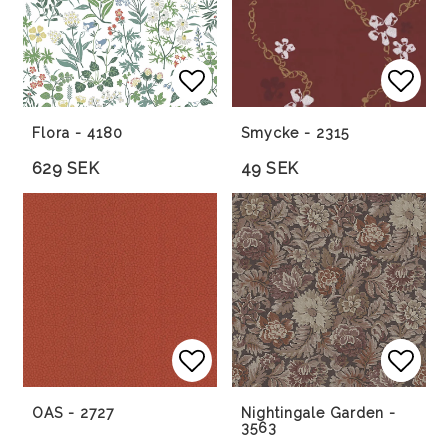
Lägg till i favoritlista
Lägg till i favoritlista
Lägg 
Flora - 4180
Smycke - 2315
629 SEK
49 SEK
Lägg till i favoritlista
Lägg 
Lägg 
OAS - 2727
Nightingale Garden -
3563