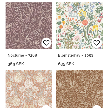
Lägg till i favoritlista
Lägg till i favoritlista
Lägg 
Lägg 
Nocturne - 7268
Blomsterhav - 2053
369 SEK
635 SEK