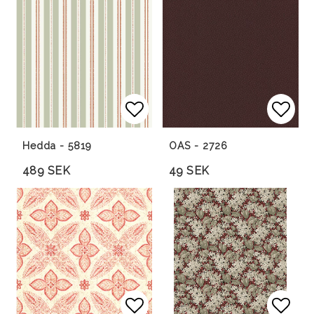
Lägg till i favoritlista
Lägg till i favoritlista
Lägg 
Hedda - 5819
OAS - 2726
489 SEK
49 SEK