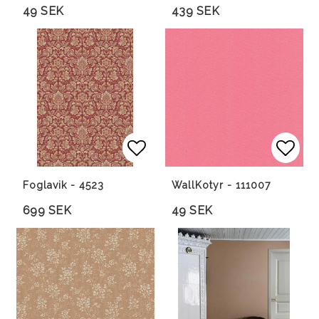
49 SEK
439 SEK
Lägg till i favoritlista
Lägg till i favoritlista
Lägg 
Foglavik - 4523
WallKotyr - 111007
699 SEK
49 SEK