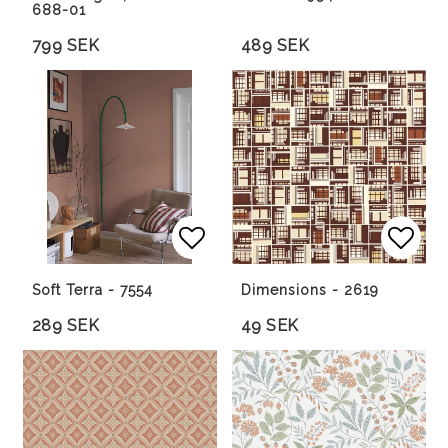
688-01
799 SEK
489 SEK
Lägg till i favoritlista
Lägg till i favoritlista
Lägg 
Soft Terra - 7554
Dimensions - 2619
289 SEK
49 SEK