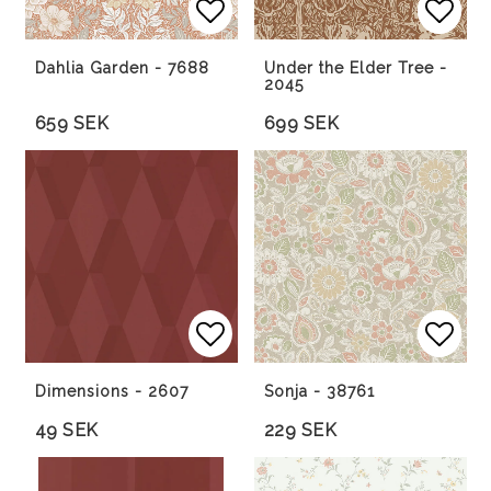
Lägg till i favoritlista
Lägg till i favoritlista
Lägg 
Lägg 
Dahlia Garden - 7688
Under the Elder Tree -
2045
659 SEK
699 SEK
Lägg till i favoritlista
Lägg 
Lägg 
Dimensions - 2607
Sonja - 38761
49 SEK
229 SEK