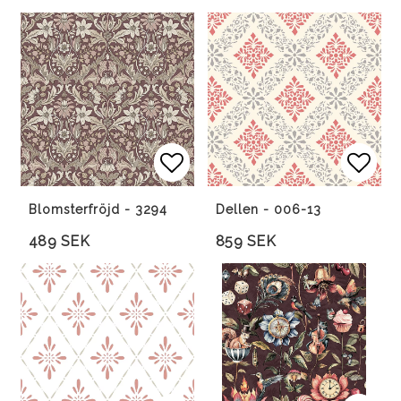
Lägg till i favoritlista
Lägg till i favoritlista
Lägg 
Lägg 
Blomsterfröjd - 3294
Dellen - 006-13
489 SEK
859 SEK