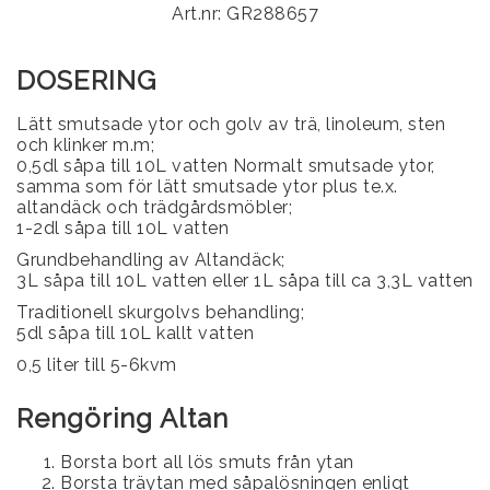
Art.nr: GR288657
DOSERING
Lätt smutsade ytor och golv av trä, linoleum, sten
och klinker m.m;
0,5dl såpa till 10L vatten Normalt smutsade ytor,
samma som för lätt smutsade ytor plus te.x.
altandäck och trädgårdsmöbler;
1-2dl såpa till 10L vatten
Grundbehandling av Altandäck;
3L såpa till 10L vatten eller 1L såpa till ca 3,3L vatten
Traditionell skurgolvs behandling;
5dl såpa till 10L kallt vatten
0,5 liter till 5-6kvm
Rengöring Altan
Borsta bort all lös smuts från ytan
Borsta träytan med såpalösningen enligt