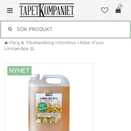
0
Färg & Ytbehandling
Utomhus
Altan
Fixor
Linoljesåpa 5L
NYHET