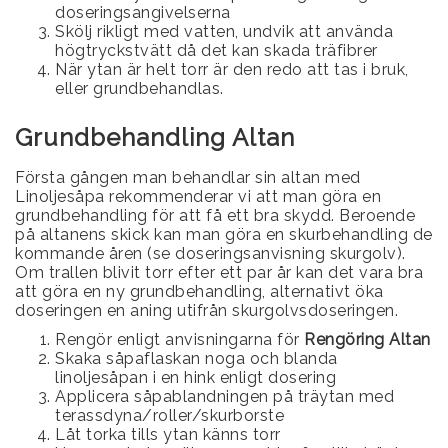
doseringsangivelserna
Skölj rikligt med vatten, undvik att använda
högtryckstvätt då det kan skada träfibrer
När ytan är helt torr är den redo att tas i bruk,
eller grundbehandlas.
Grundbehandling Altan
Första gången man behandlar sin altan med
Linoljesåpa rekommenderar vi att man göra en
grundbehandling för att få ett bra skydd. Beroende
på altanens skick kan man göra en skurbehandling de
kommande åren (se doseringsanvisning skurgolv).
Om trallen blivit torr efter ett par år kan det vara bra
att göra en ny grundbehandling, alternativt öka
doseringen en aning utifrån skurgolvsdoseringen.
Rengör enligt anvisningarna för
Rengöring Altan
Skaka såpaflaskan noga och blanda
linoljesåpan i en hink enligt dosering
Applicera såpablandningen på träytan med
terassdyna/roller/skurborste
Låt torka tills ytan känns torr