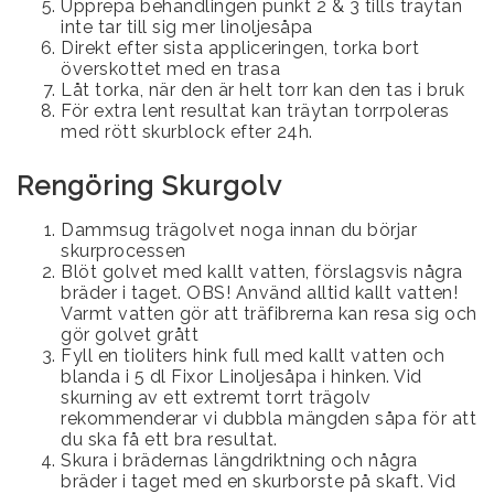
Upprepa behandlingen punkt 2 & 3 tills träytan
inte tar till sig mer linoljesåpa
Direkt efter sista appliceringen, torka bort
överskottet med en trasa
Låt torka, när den är helt torr kan den tas i bruk
För extra lent resultat kan träytan torrpoleras
med rött skurblock efter 24h.
Rengöring Skurgolv
Dammsug trägolvet noga innan du börjar
skurprocessen
Blöt golvet med kallt vatten, förslagsvis några
bräder i taget. OBS! Använd alltid kallt vatten!
Varmt vatten gör att träfibrerna kan resa sig och
gör golvet grått
Fyll en tioliters hink full med kallt vatten och
blanda i 5 dl Fixor Linoljesåpa i hinken. Vid
skurning av ett extremt torrt trägolv
rekommenderar vi dubbla mängden såpa för att
du ska få ett bra resultat.
Skura i brädernas längdriktning och några
bräder i taget med en skurborste på skaft. Vid