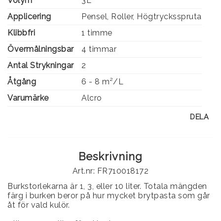
Volym
3L
Applicering
Pensel, Roller, Högtrycksspruta
Klibbfri
1 timme
Övermålningsbar
4 timmar
Antal Strykningar
2
Åtgång
6 - 8 m²/L
Varumärke
Alcro
DELA
Beskrivning
Art.nr: FR710018172
Burkstorlekarna är 1, 3, eller 10 liter. Totala mängden
färg i burken beror på hur mycket brytpasta som går
åt för vald kulör.