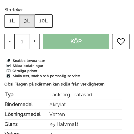
Storlekar
1L
3L
10L
-
+
KÖP
LÄG
Snabba leveranser
Säkra betalningar
Otroliga priser
Maila oss, snabb och personlig service
Obs! Färgen på skärmen kan skilja från verkligheten
Typ
Täckfärg Träfasad
Bindemedel
Akrylat
Lösningsmedel
Vatten
Glans
25 Halvmatt