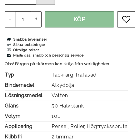
-
+
KÖP
LÄG
Snabba leveranser
Säkra betalningar
Otroliga priser
Maila oss, snabb och personlig service
Obs! Färgen på skärmen kan skilja från verkligheten
Typ
Täckfärg Träfasad
Bindemedel
Alkydolja
Lösningsmedel
Vatten
Glans
50 Halvblank
Volym
10L
Applicering
Pensel, Roller, Högtrycksspruta
Klibbfri
2 timmar