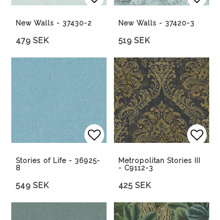
Lägg till i favoritlista
Lägg 
New Walls - 37430-2
New Walls - 37420-3
479 SEK
519 SEK
Lägg till i favoritlista
Lägg till i favoritlista
Lägg 
Stories of Life - 36925-
Metropolitan Stories III
8
- C9112-3
549 SEK
425 SEK