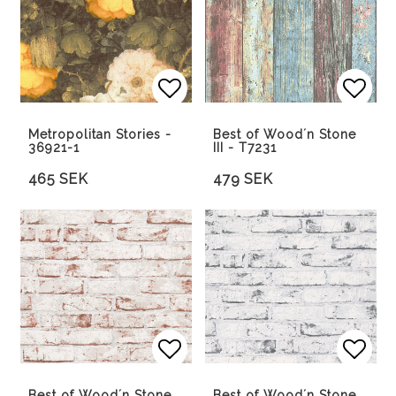
Lägg till i favoritlista
Lägg 
Lägg 
Metropolitan Stories -
Best of Wood´n Stone
36921-1
III - T7231
465 SEK
479 SEK
Lägg till i favoritlista
Lägg till i favoritlista
Lägg 
Lägg 
Best of Wood´n Stone
Best of Wood´n Stone