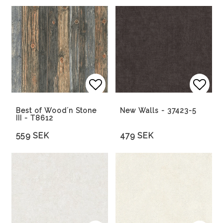
Lägg till i favoritlista
Lägg till i favoritlista
Lägg 
Best of Wood´n Stone
New Walls - 37423-5
III - T8612
559 SEK
479 SEK