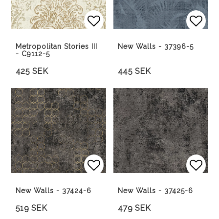
Lägg till i favoritlista
Lägg 
Metropolitan Stories III
New Walls - 37396-5
- C9112-5
425 SEK
445 SEK
Lägg till i favoritlista
Lägg 
New Walls - 37424-6
New Walls - 37425-6
519 SEK
479 SEK