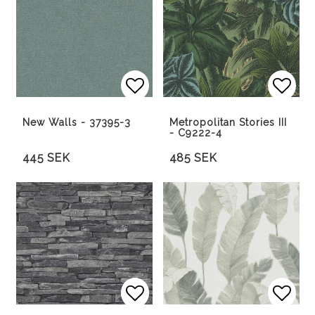
Lägg till i favoritlista
Lägg 
New Walls - 37395-3
Metropolitan Stories III
- C9222-4
445 SEK
485 SEK
Lägg till i favoritlista
Lägg till i favoritlista
Lägg 