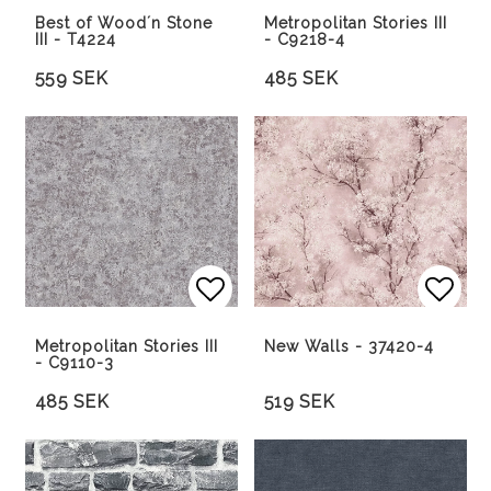
Best of Wood´n Stone
Metropolitan Stories III
III - T4224
- C9218-4
559 SEK
485 SEK
Lägg till i favoritlista
Lägg 
Metropolitan Stories III
New Walls - 37420-4
- C9110-3
485 SEK
519 SEK