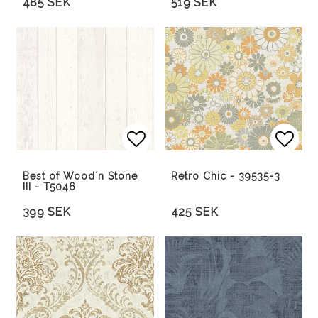
485 SEK
519 SEK
Lägg till i favoritlista
Lägg till i favoritlista
Lägg 
Lägg 
Best of Wood´n Stone
Retro Chic - 39535-3
III - T5046
399 SEK
425 SEK