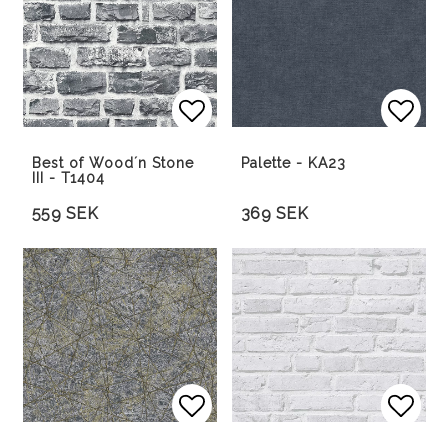
Lägg till i favoritlista
Lägg till i favoritlista
Lägg 
Best of Wood´n Stone
Palette - KA23
III - T1404
559 SEK
369 SEK
Lägg till i favoritlista
Lägg 
Lägg 