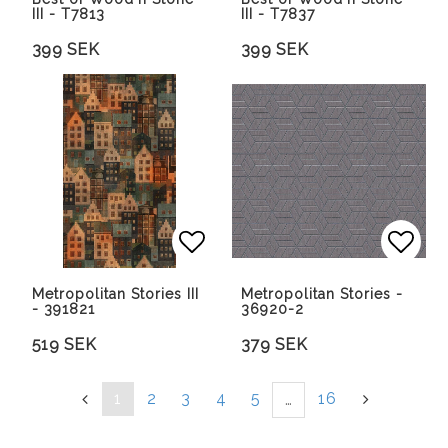
III - T7813
III - T7837
399 SEK
399 SEK
Lägg till i favoritlista
Lägg 
Metropolitan Stories III
Metropolitan Stories -
- 391821
36920-2
519 SEK
379 SEK
«
1
2
3
4
5
16
»
…