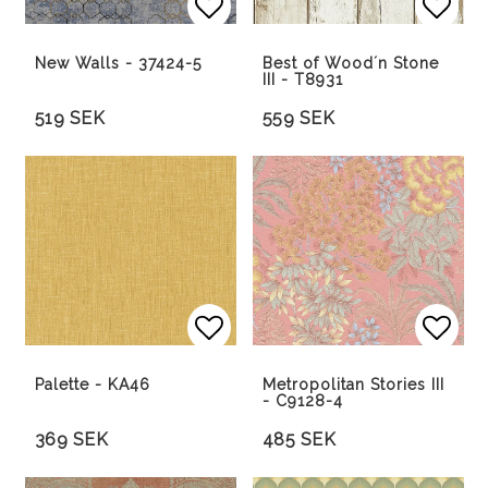
Lägg till i favoritlista
Lägg 
Lägg 
New Walls - 37424-5
Best of Wood´n Stone
III - T8931
519 SEK
559 SEK
Lägg till i favoritlista
Lägg 
Palette - KA46
Metropolitan Stories III
- C9128-4
369 SEK
485 SEK