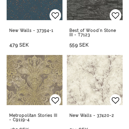
Lägg till i favoritlista
Lägg 
Lägg 
New Walls - 37394-1
Best of Wood´n Stone
III - T7123
479 SEK
559 SEK
Lägg till i favoritlista
Lägg 
Metropolitan Stories III
New Walls - 37420-2
- C9119-4