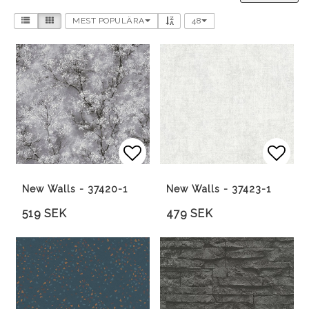
MEST POPULÄRA
48
Lägg till i favoritlista
Lägg 
New Walls - 37420-1
New Walls - 37423-1
519 SEK
479 SEK