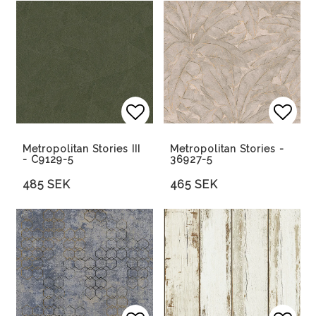
Lägg till i favoritlista
Lägg 
Metropolitan Stories III
Metropolitan Stories -
- C9129-5
36927-5
485 SEK
465 SEK