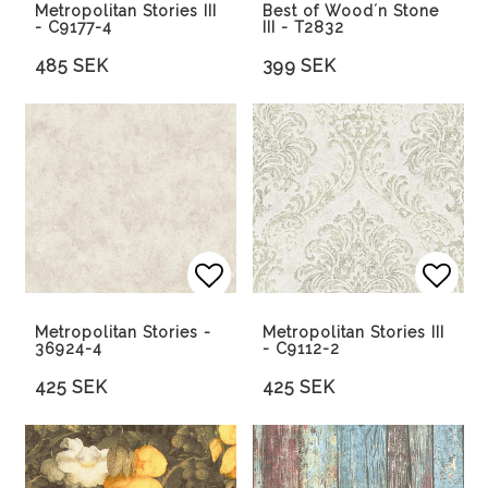
Metropolitan Stories III
Best of Wood´n Stone
- C9177-4
III - T2832
485 SEK
399 SEK
Lägg till i favoritlista
Lägg 
Metropolitan Stories -
Metropolitan Stories III
36924-4
- C9112-2
425 SEK
425 SEK