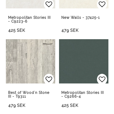
Lägg till i favoritlista
Lägg 
Metropolitan Stories III
New Walls - 37425-1
- C9223-6
425 SEK
479 SEK
Lägg till i favoritlista
Lägg till i favoritlista
Lägg 
Best of Wood´n Stone
Metropolitan Stories III
III - T9311
- C9266-4
479 SEK
425 SEK