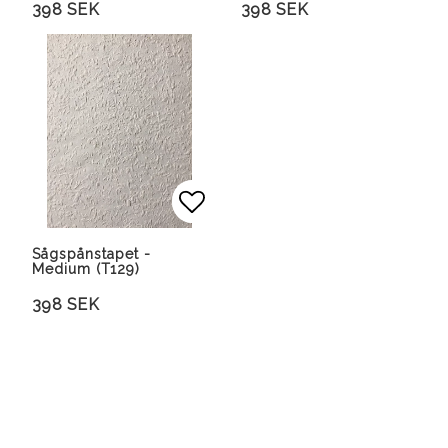
398 SEK
398 SEK
Lägg till i favoritlista
Lägg till i favoritlista
Sågspånstapet -
Medium (T129)
398 SEK