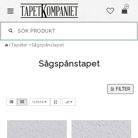
0
Tapeter
Sågspånstapet
Sågspånstapet
FILTER
NAMN
48