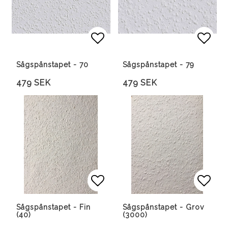
Lägg till i favoritlista
Lägg till i favoritlista
Lägg 
Lägg 
Sågspånstapet - 70
Sågspånstapet - 79
479 SEK
479 SEK
Lägg till i favoritlista
Lägg till i favoritlista
Lägg 
Lägg 
Sågspånstapet - Fin
Sågspånstapet - Grov
(40)
(3000)