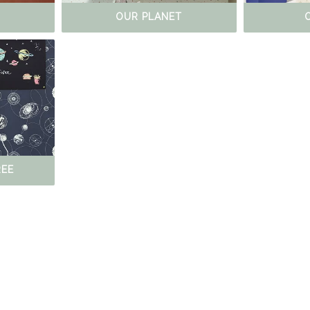
OUR PLANET
REE