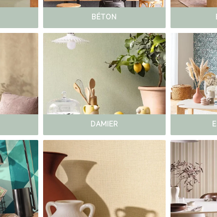
BÉTON
DAMIER
E