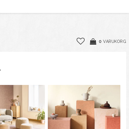
0
VARUKORG
r