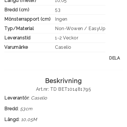
Längd (meter)
10,05
Bredd (cm)
53
Mönsterrapport (cm)
Ingen
Typ/Material
Non-Wowen / EasyUp
Leveranstid
1-2 Veckor
Varumärke
Caselio
DELA
Beskrivning
Art.nr: TD BET101481795
Leverantör
:
Caselio
Bredd
:
53cm
Längd
:
10,05M