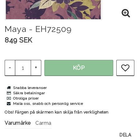
Maya - EH72509
849 SEK
-
+
KÖP
LÄG
Snabba leveranser
Säkra betalningar
Otroliga priser
Maila oss, snabb och personlig service
Obs! Färgen på skärmen kan skilja från verkligheten
Varumärke
Carma
DELA