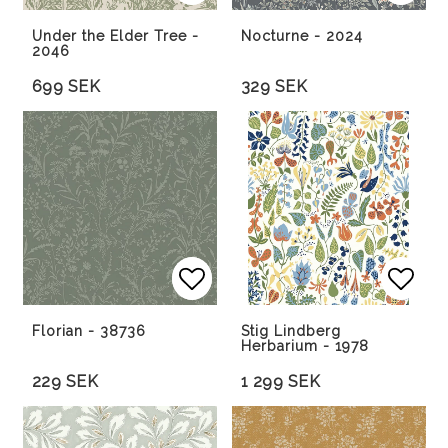
Lägg till i favoritlista
Lägg till i favoritlista
Lägg 
Lägg 
Under the Elder Tree -
Nocturne - 2024
2046
699 SEK
329 SEK
Lägg till i favoritlista
Lägg till i favoritlista
Lägg 
Lägg 
Florian - 38736
Stig Lindberg
Herbarium - 1978
229 SEK
1 299 SEK