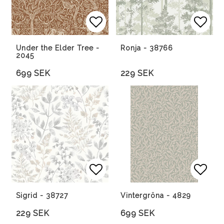
Lägg till i favoritlista
Lägg till i favoritlista
Lägg 
Lägg 
Under the Elder Tree -
Ronja - 38766
2045
699 SEK
229 SEK
Lägg till i favoritlista
Lägg till i favoritlista
Lägg 
Sigrid - 38727
Vintergröna - 4829
229 SEK
699 SEK