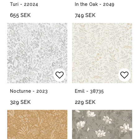
Turi - 22024
In the Oak - 2049
655 SEK
749 SEK
Lägg till i favoritlista
Lägg till i favoritlista
Lägg 
Lägg 
Nocturne - 2023
Emil - 38735
329 SEK
229 SEK