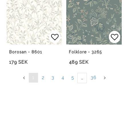
Lägg till i favoritlista
Lägg till i favoritlista
Lägg 
Lägg 
Borosan - 8601
Folklore - 3265
179 SEK
489 SEK
«
1
2
3
4
5
36
»
…