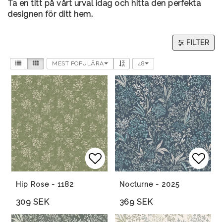
Ta en titt på vårt urval idag och hitta den perfekta
designen för ditt hem.
FILTER
MEST POPULÄRA
48
Lägg till i favoritlista
Lägg till i favoritlista
Lägg 
Lägg 
Hip Rose - 1182
Nocturne - 2025
309 SEK
369 SEK