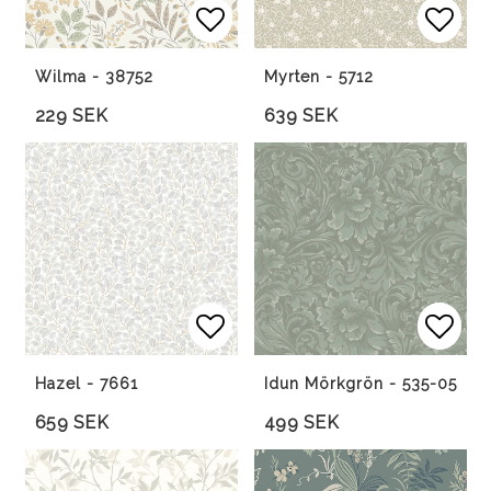
Lägg till i favoritlista
Lägg till i favoritlista
Lägg 
Lägg 
Wilma - 38752
Myrten - 5712
229 SEK
639 SEK
Lägg till i favoritlista
Lägg 
Lägg 
Hazel - 7661
Idun Mörkgrön - 535-05
659 SEK
499 SEK