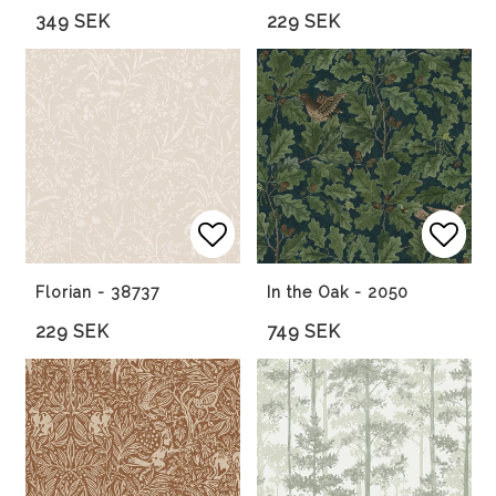
349 SEK
229 SEK
Lägg till i favoritlista
Lägg till i favoritlista
Lägg 
Lägg 
Florian - 38737
In the Oak - 2050
229 SEK
749 SEK