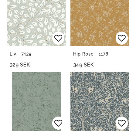
Lägg till i favoritlista
Lägg till i favoritlista
Lägg 
Lägg 
Liv - 7429
Hip Rose - 1178
329 SEK
349 SEK
Lägg till i favoritlista
Lägg till i favoritlista
Lägg 
Lägg 