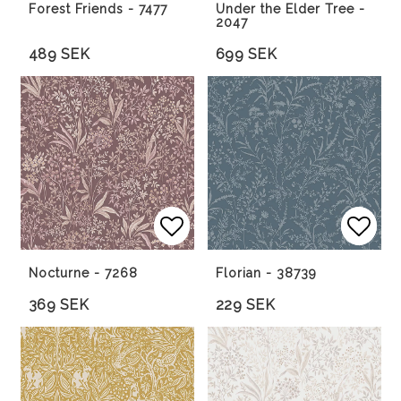
Forest Friends - 7477
Under the Elder Tree -
2047
489 SEK
699 SEK
Lägg till i favoritlista
Lägg till i favoritlista
Lägg 
Lägg 
Nocturne - 7268
Florian - 38739
369 SEK
229 SEK