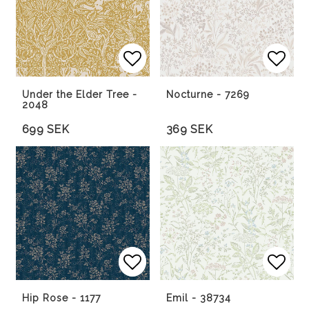
Lägg till i favoritlista
Lägg till i favoritlista
Lägg 
Under the Elder Tree -
Nocturne - 7269
2048
699 SEK
369 SEK
Lägg till i favoritlista
Lägg till i favoritlista
Lägg 
Lägg 
Hip Rose - 1177
Emil - 38734