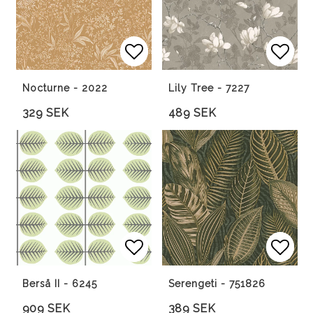
Lägg till i favoritlista
Lägg till i favoritlista
Lägg 
Lägg 
Nocturne - 2022
Lily Tree - 7227
329 SEK
489 SEK
Lägg till i favoritlista
Lägg till i favoritlista
Lägg 
Lägg 
Berså II - 6245
Serengeti - 751826
909 SEK
389 SEK