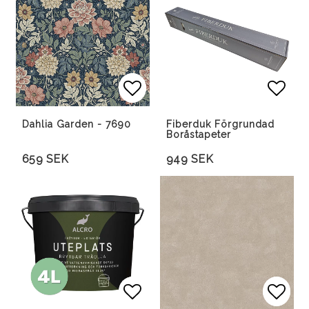
Lägg till i favoritlista
Lägg till i favoritlista
Lägg 
Lägg 
Dahlia Garden - 7690
Fiberduk Förgrundad
Boråstapeter
659 SEK
949 SEK