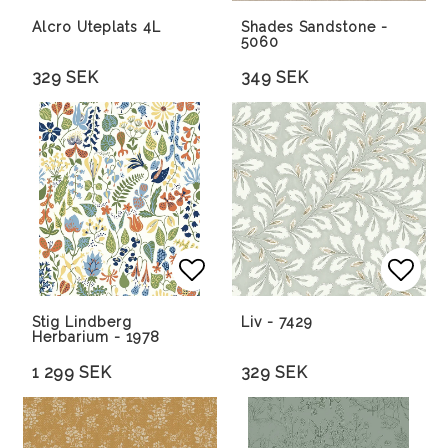
Lägg till i favoritlista
Lägg till i favoritlista
Lägg 
Lägg 
Alcro Uteplats 4L
Shades Sandstone -
5060
329 SEK
349 SEK
Lägg till i favoritlista
Lägg till i favoritlista
Lägg 
Lägg 
Stig Lindberg
Liv - 7429
Herbarium - 1978
1 299 SEK
329 SEK