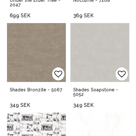
Under the Elder Tree -
Nocturne - 7268
2047
699 SEK
369 SEK
Lägg till i favoritlista
Lägg till i favoritlista
Lägg 
Lägg 
Shades Bronzite - 5067
Shades Soapstone -
5052
349 SEK
349 SEK