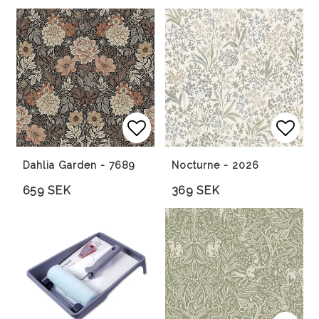
Lägg till i favoritlista
Lägg till i favoritlista
Lägg 
Lägg 
Dahlia Garden - 7689
Nocturne - 2026
659 SEK
369 SEK