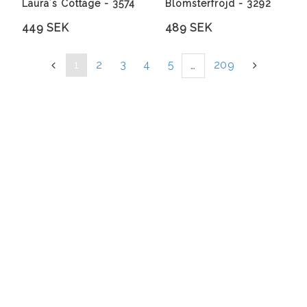
Laura´s Cottage - 3574
Blomsterfröjd - 3292
449 SEK
489 SEK
«
1
2
3
4
5
209
»
…