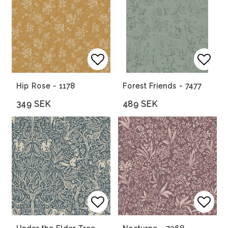
Lägg till i favoritlista
Lägg till i favoritlista
Lägg 
Lägg 
Hip Rose - 1178
Forest Friends - 7477
349 SEK
489 SEK
Lägg till i favoritlista
Lägg till i favoritlista
Lägg 
Lägg 