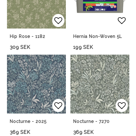
Lägg till i favoritlista
Lägg till i favoritlista
Lägg 
Hip Rose - 1182
Hernia Non-Woven 5L
309 SEK
199 SEK
Lägg till i favoritlista
Lägg till i favoritlista
Lägg 
Lägg 
Nocturne - 2025
Nocturne - 7270
369 SEK
369 SEK