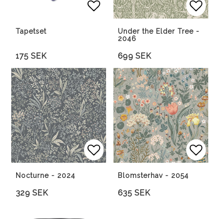
Lägg till i favoritlista
Lägg 
Lägg 
Tapetset
Under the Elder Tree -
2046
175 SEK
699 SEK
Lägg till i favoritlista
Lägg till i favoritlista
Lägg 
Lägg 
Nocturne - 2024
Blomsterhav - 2054
329 SEK
635 SEK