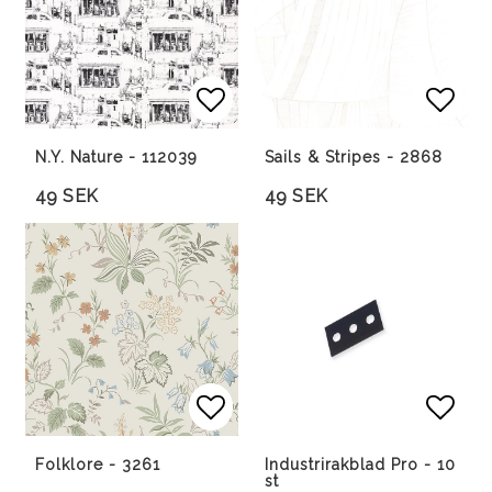
Lägg till i favoritlista
Lägg 
N.Y. Nature - 112039
Sails & Stripes - 2868
49 SEK
49 SEK
Lägg till i favoritlista
Lägg till i favoritlista
Lägg 
Folklore - 3261
Industrirakblad Pro - 10
st