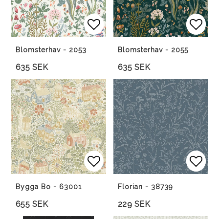
Lägg till i favoritlista
Lägg till i favoritlista
Lägg 
Lägg 
Blomsterhav - 2053
Blomsterhav - 2055
635 SEK
635 SEK
Lägg till i favoritlista
Lägg 
Lägg 
Bygga Bo - 63001
Florian - 38739
655 SEK
229 SEK