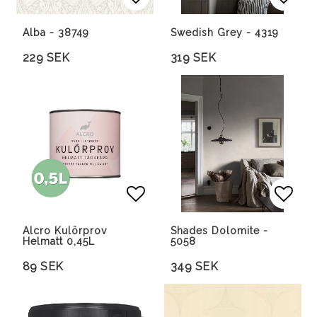
Lägg till i favoritlista
Lägg till i favoritlista
Lägg 
Lägg 
Alba - 38749
Swedish Grey - 4319
229 SEK
319 SEK
Lägg till i favoritlista
Lägg 
Lägg 
Alcro Kulörprov
Shades Dolomite -
Helmatt 0,45L
5058
89 SEK
349 SEK