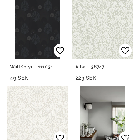
Lägg till i favoritlista
Lägg 
Lägg 
WallKotyr - 111031
Alba - 38747
49 SEK
229 SEK