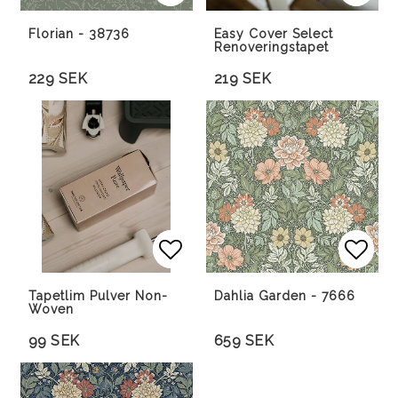
Lägg till i favoritlista
Lägg till i favoritlista
Lägg 
Lägg 
Florian - 38736
Easy Cover Select
Renoveringstapet
229 SEK
219 SEK
Lägg till i favoritlista
Lägg till i favoritlista
Lägg 
Lägg 
Tapetlim Pulver Non-
Dahlia Garden - 7666
Woven
99 SEK
659 SEK