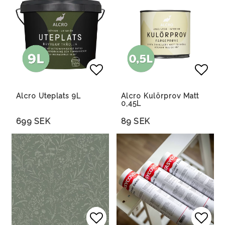
Lägg till i favoritlista
Lägg till i favoritlista
Lägg 
Alcro Uteplats 9L
Alcro Kulörprov Matt
0,45L
699 SEK
89 SEK