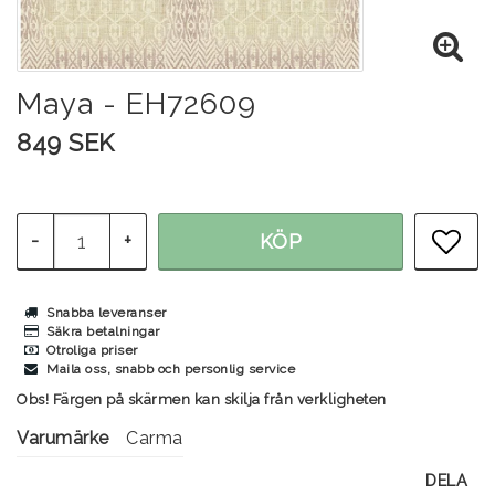
Maya - EH72609
849 SEK
-
+
KÖP
LÄG
Snabba leveranser
Säkra betalningar
Otroliga priser
Maila oss, snabb och personlig service
Obs! Färgen på skärmen kan skilja från verkligheten
Varumärke
Carma
DELA