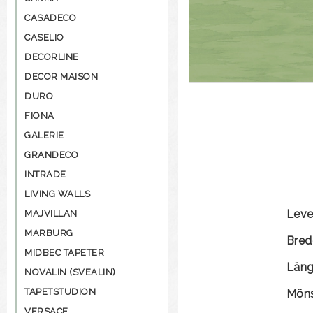
CASADECO
CASELIO
DECORLINE
DECOR MAISON
DURO
FIONA
GALERIE
GRANDECO
INTRADE
LIVING WALLS
Leve
MAJVILLAN
MARBURG
Bred
MIDBEC TAPETER
Län
NOVALIN (SVEALIN)
TAPETSTUDION
Möns
VERSACE