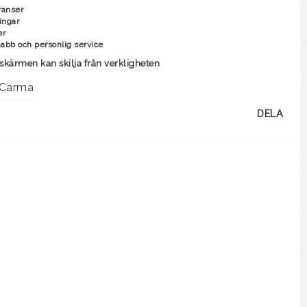
ranser
ingar
er
nabb och personlig service
skärmen kan skilja från verkligheten
Carma
DELA