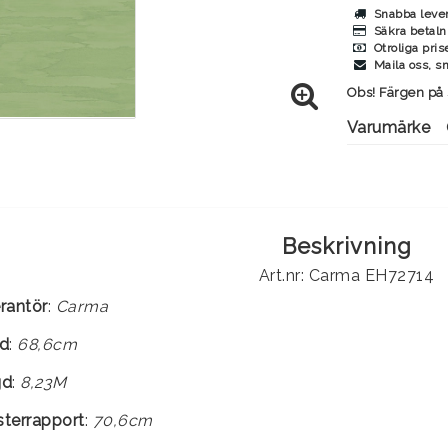
Snabba leve
Säkra betaln
Otroliga pris
Maila oss, s
Obs! Färgen på 
Varumärke
Beskrivning
Art.nr: Carma EH72714
rantör
:
Carma
d
:
68,6cm
gd
:
8,23M
terrapport
:
70,6cm