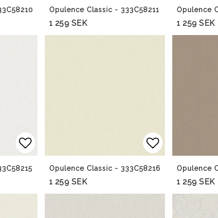
333C58210
Opulence Classic - 333C58211
Opulence C
1 259 SEK
1 259 SEK
Lägg till i favoritlistan
Lägg till i f
333C58215
Opulence Classic - 333C58216
Opulence C
1 259 SEK
1 259 SEK