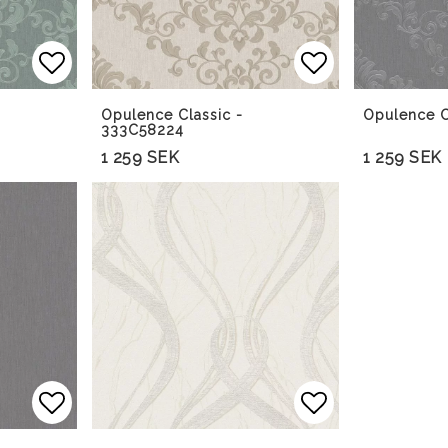
Lägg till i favoritlistan
Lägg till i f
Opulence Classic -
Opulence C
333C58224
1 259 SEK
1 259 SEK
Lägg till i favoritlistan
Lägg till i f