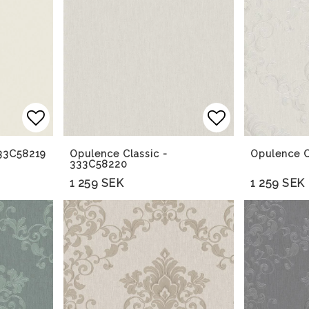
Lägg till i favoritlistan
Lägg till i f
333C58219
Opulence Classic -
Opulence C
333C58220
1 259 SEK
1 259 SEK