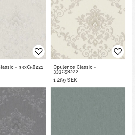
avoritlistan
Lägg till i favoritlistan
Lägg t
lassic - 333C58221
Opulence Classic -
333C58222
1 259 SEK