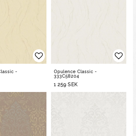
avoritlistan
Lägg till i favoritlistan
Lägg t
lassic -
Opulence Classic -
333C58204
1 259 SEK