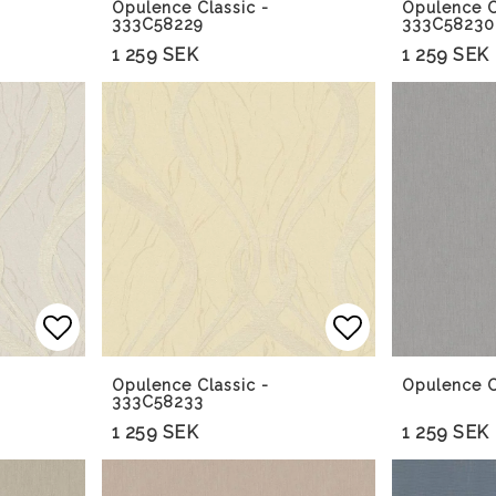
Opulence Classic -
Opulence C
333C58229
333C58230
1 259 SEK
1 259 SEK
Lägg till i favoritlistan
Lägg till i f
Opulence Classic -
Opulence C
333C58233
1 259 SEK
1 259 SEK