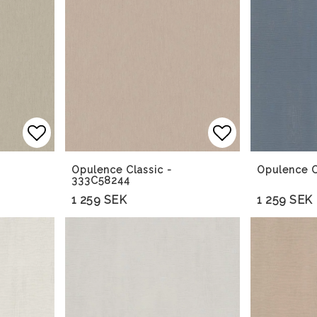
Lägg till i favoritlistan
Lägg till i f
Opulence Classic -
Opulence C
333C58244
1 259 SEK
1 259 SEK