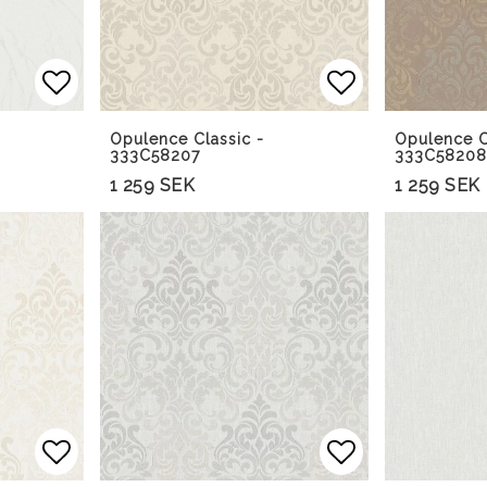
Lägg till i favoritlistan
Lägg till i f
Opulence Classic -
Opulence C
333C58207
333C58208
1 259 SEK
1 259 SEK
Lägg till i favoritlistan
Lägg till i f