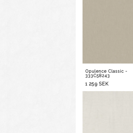
Opulence Classic -
333C58243
1 259 SEK