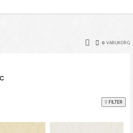
0
VARUKORG
c
FILTER