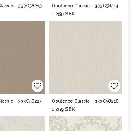
lassic - 333C58213
Opulence Classic - 333C58214
1 259 SEK
avoritlistan
Lägg till i favoritlistan
Lägg t
lassic - 333C58217
Opulence Classic - 333C58218
1 259 SEK