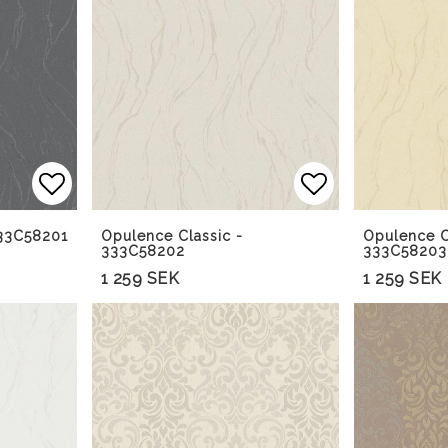
Lägg till i favoritlistan
Lägg till i f
333C58201
Opulence Classic -
Opulence C
333C58202
333C58203
1 259 SEK
1 259 SEK