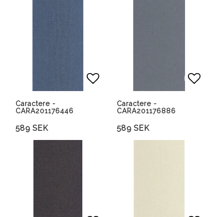
Lägg till i favoritlista
Lägg 
Caractere -
Caractere -
CARA201176446
CARA201176886
589 SEK
589 SEK