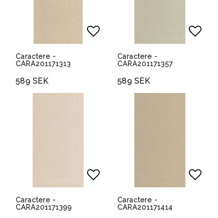
Lägg till i favoritlista
Lägg 
Caractere -
Caractere -
CARA201171313
CARA201171357
589 SEK
589 SEK
Lägg till i favoritlista
Lägg 
Caractere -
Caractere -
CARA201171399
CARA201171414