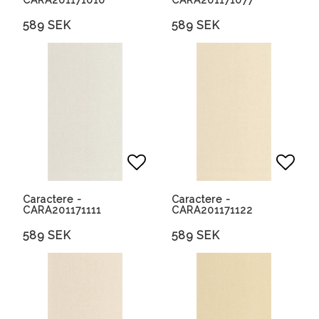
CARA201171010
CARA201171077
589 SEK
589 SEK
Lägg till i favoritlista
Lägg 
Caractere -
Caractere -
CARA201171111
CARA201171122
589 SEK
589 SEK