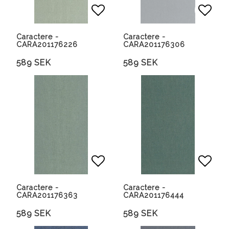
Lägg till i favoritlista
Lägg 
Caractere -
Caractere -
CARA201176226
CARA201176306
589 SEK
589 SEK
Lägg till i favoritlista
Lägg 
Caractere -
Caractere -
CARA201176363
CARA201176444
589 SEK
589 SEK