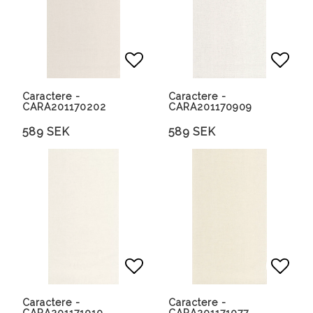
Lägg till i favoritlista
Lägg 
Caractere -
Caractere -
CARA201170202
CARA201170909
589 SEK
589 SEK
Lägg till i favoritlista
Lägg 
Caractere -
Caractere -