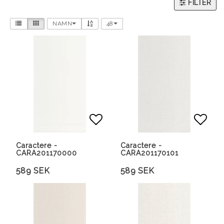
FILTER
NAMN
48
Lägg till i favoritlista
Lägg 
Caractere -
Caractere -
CARA201170000
CARA201170101
589 SEK
589 SEK