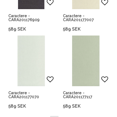
Lägg till i favoritlista
Lägg 
Caractere -
Caractere -
CARA201176909
CARA201177007
589 SEK
589 SEK
Lägg till i favoritlista
Lägg 
Caractere -
Caractere -
CARA201177070
CARA201177117
589 SEK
589 SEK