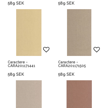
589 SEK
589 SEK
Lägg till i favoritlista
Lägg 
Caractere -
Caractere -
CARA201171441
CARA201171505
589 SEK
589 SEK