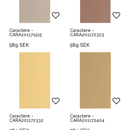
Lägg till i favoritlista
Lägg 
Caractere -
Caractere -
CARA201171515
CARA201172323
589 SEK
589 SEK
Lägg till i favoritlista
Lägg 
Caractere -
Caractere -
CARA201172332
CARA201172404