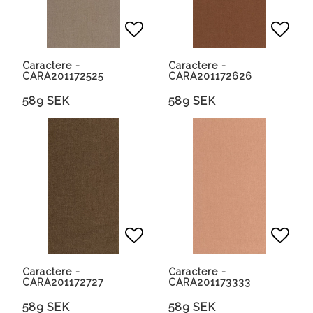
Lägg till i favoritlista
Lägg 
Caractere -
Caractere -
CARA201172525
CARA201172626
589 SEK
589 SEK
Lägg till i favoritlista
Lägg 
Caractere -
Caractere -
CARA201172727
CARA201173333
589 SEK
589 SEK