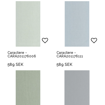
Lägg till i favoritlista
Lägg 
Caractere -
Caractere -
CARA201176006
CARA201176111
589 SEK
589 SEK