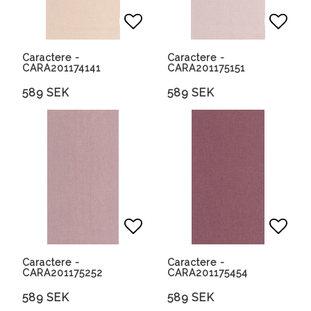
Lägg till i favoritlista
Lägg 
Caractere -
Caractere -
CARA201174141
CARA201175151
589 SEK
589 SEK
Lägg till i favoritlista
Lägg 
Caractere -
Caractere -
CARA201175252
CARA201175454
589 SEK
589 SEK