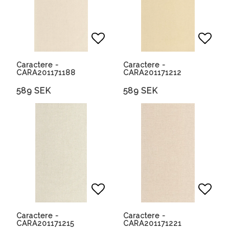
Lägg till i favoritlista
Lägg 
Caractere -
Caractere -
CARA201171188
CARA201171212
589 SEK
589 SEK
Lägg till i favoritlista
Lägg 
Caractere -
Caractere -
CARA201171215
CARA201171221