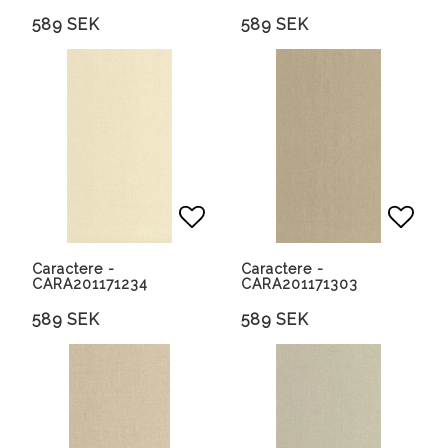
589 SEK
589 SEK
Lägg till i favoritlista
Lägg 
Caractere -
Caractere -
CARA201171234
CARA201171303
589 SEK
589 SEK