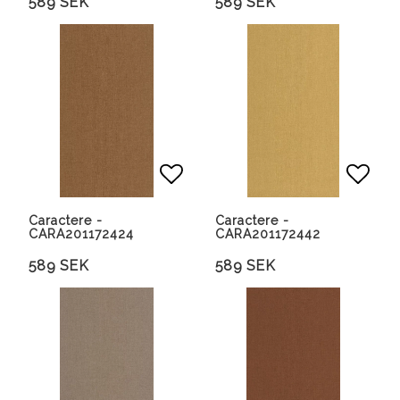
589 SEK
589 SEK
Lägg till i favoritlista
Lägg 
Caractere -
Caractere -
CARA201172424
CARA201172442
589 SEK
589 SEK