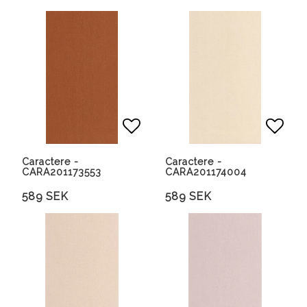
Lägg till i favoritlista
Lägg 
Caractere -
Caractere -
CARA201173553
CARA201174004
589 SEK
589 SEK