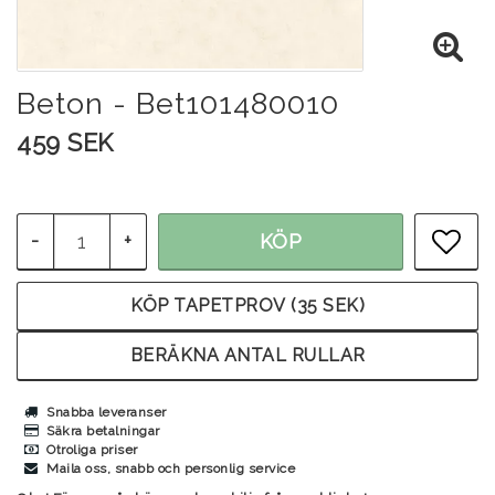
Beton - Bet101480010
459 SEK
-
+
KÖP
LÄG
KÖP TAPETPROV (35 SEK)
BERÄKNA ANTAL RULLAR
Snabba leveranser
Säkra betalningar
Otroliga priser
Maila oss, snabb och personlig service