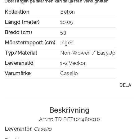
Obs! Färgen på skärmen kan skilja från verkligheten
Kollektion
Béton
Längd (meter)
10,05
Bredd (cm)
53
Mönsterrapport (cm)
Ingen
Typ/Material
Non-Wowen / EasyUp
Leveranstid
1-2 Veckor
Varumärke
Caselio
DELA
Beskrivning
Art.nr: TD BET101480010
Leverantör
:
Caselio