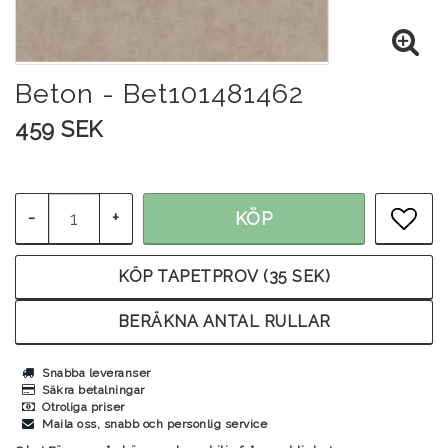
Beton - Bet101481462
459 SEK
-
+
KÖP
LÄG
KÖP TAPETPROV (35 SEK)
BERÄKNA ANTAL RULLAR
Snabba leveranser
Säkra betalningar
Otroliga priser
Maila oss, snabb och personlig service