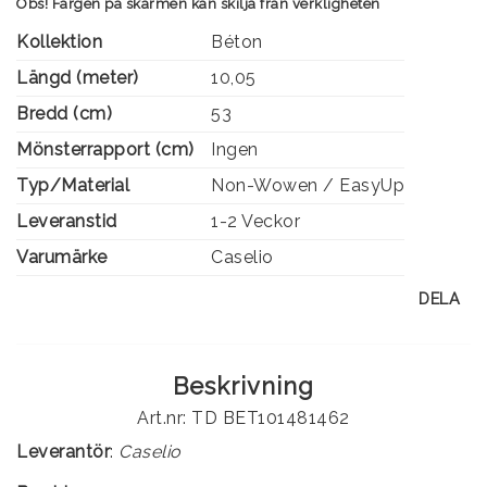
Obs! Färgen på skärmen kan skilja från verkligheten
Kollektion
Béton
Längd (meter)
10,05
Bredd (cm)
53
Mönsterrapport (cm)
Ingen
Typ/Material
Non-Wowen / EasyUp
Leveranstid
1-2 Veckor
Varumärke
Caselio
DELA
Beskrivning
Art.nr: TD BET101481462
Leverantör
:
Caselio