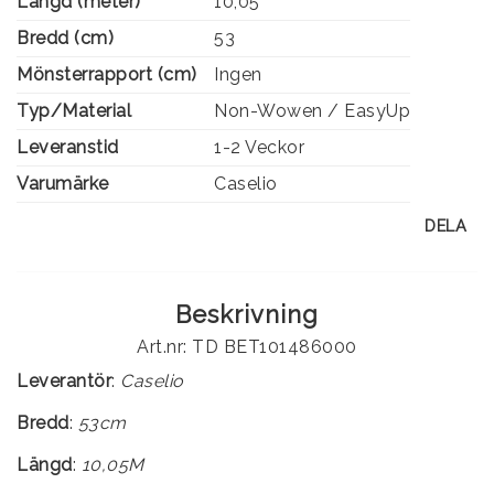
Längd (meter)
10,05
Bredd (cm)
53
Mönsterrapport (cm)
Ingen
Typ/Material
Non-Wowen / EasyUp
Leveranstid
1-2 Veckor
Varumärke
Caselio
DELA
Beskrivning
Art.nr: TD BET101486000
Leverantör
:
Caselio
Bredd
:
53cm
Längd
:
10,05M