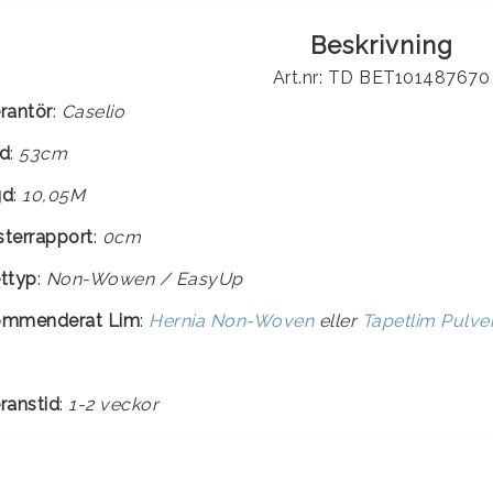
Beskrivning
Art.nr: TD BET101487670
rantör
:
Caselio
d
:
53cm
gd
:
10,05M
terrapport
:
0cm
ttyp
:
ommenderat Lim
:
Hernia Non-Woven
eller
Tapetlim Pulv
ranstid
:
1-2 veckor