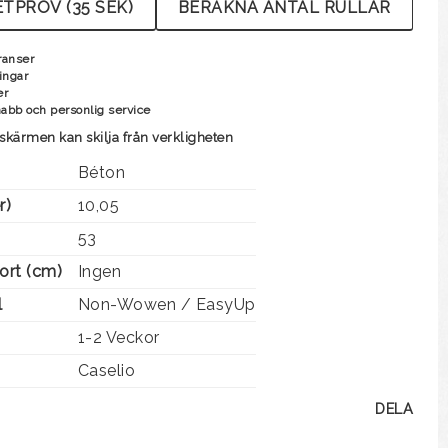
TPROV (35 SEK)
BERÄKNA ANTAL RULLAR
ranser
ingar
er
nabb och personlig service
skärmen kan skilja från verkligheten
Béton
r)
10,05
53
ort (cm)
Ingen
l
Non-Wowen / EasyUp
1-2 Veckor
Caselio
DELA