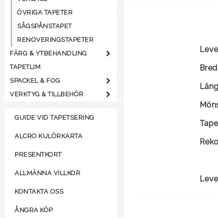
ÖVRIGA TAPETER
SÅGSPÅNSTAPET
RENOVERINGSTAPETER
Leve
FÄRG & YTBEHANDLING
TAPETLIM
Bred
SPACKEL & FOG
Län
VERKTYG & TILLBEHÖR
Möns
GUIDE VID TAPETSERING
Tape
ALCRO KULÖRKARTA
Rek
PRESENTKORT
ALLMÄNNA VILLKOR
Leve
KONTAKTA OSS
ÅNGRA KÖP