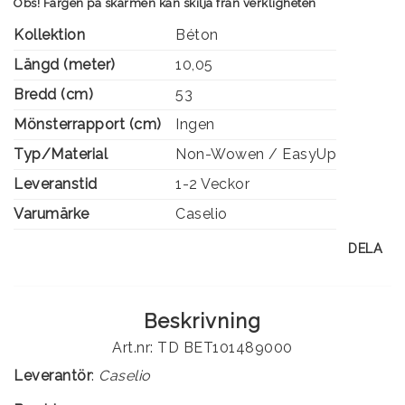
Obs! Färgen på skärmen kan skilja från verkligheten
Kollektion
Béton
Längd (meter)
10,05
Bredd (cm)
53
Mönsterrapport (cm)
Ingen
Typ/Material
Non-Wowen / EasyUp
Leveranstid
1-2 Veckor
Varumärke
Caselio
DELA
Beskrivning
Art.nr: TD BET101489000
Leverantör
:
Caselio