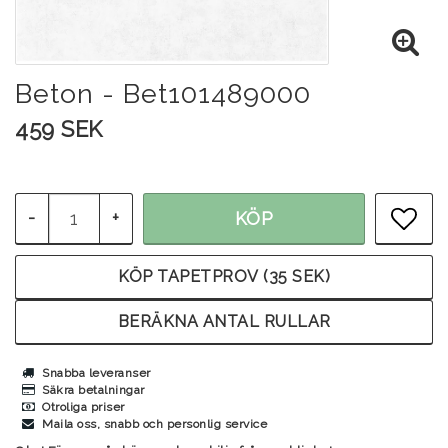
Beton - Bet101489000
459 SEK
-
+
KÖP
LÄG
KÖP TAPETPROV (35 SEK)
BERÄKNA ANTAL RULLAR
Snabba leveranser
Säkra betalningar
Otroliga priser
Maila oss, snabb och personlig service