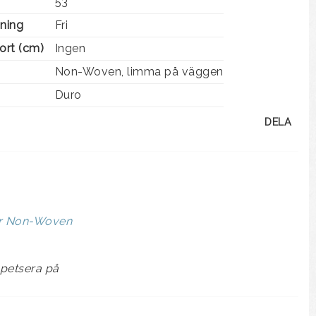
53
ning
Fri
ort (cm)
Ingen
Non-Woven, limma på väggen
Duro
DELA
er Non-Woven
apetsera på