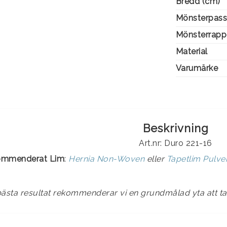
Bredd (cm)
Mönsterpass
Mönsterrapp
Material
Varumärke
Beskrivning
Art.nr: Duro 221-16
ommenderat Lim
:
Hernia Non-Woven
eller
Tapetlim Pulv
bästa resultat rekommenderar vi en grundmålad yta att t