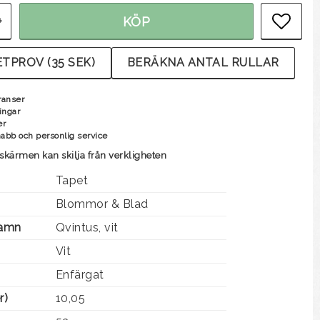
+
KÖP
LÄG
TPROV (35 SEK)
BERÄKNA ANTAL RULLAR
ranser
ingar
er
nabb och personlig service
skärmen kan skilja från verkligheten
Tapet
Blommor & Blad
Namn
Qvintus, vit
Vit
Enfärgat
r)
10,05