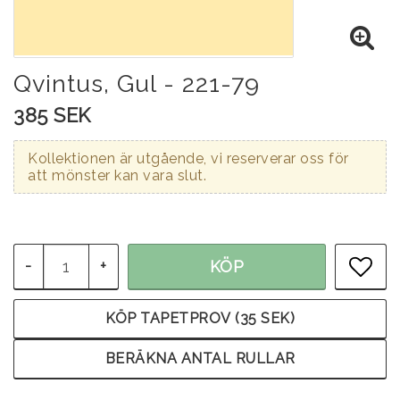
Qvintus, Gul - 221-79
385 SEK
Kollektionen är utgående, vi reserverar oss för
att mönster kan vara slut.
-
+
KÖP
LÄG
KÖP TAPETPROV (35 SEK)
BERÄKNA ANTAL RULLAR