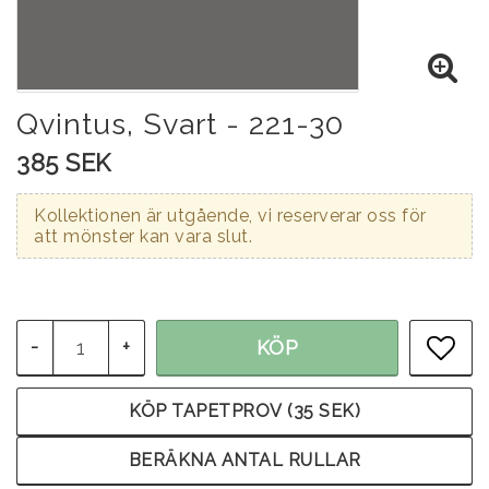
Qvintus, Svart - 221-30
385 SEK
Kollektionen är utgående, vi reserverar oss för
att mönster kan vara slut.
-
+
KÖP
LÄG
KÖP TAPETPROV (35 SEK)
BERÄKNA ANTAL RULLAR