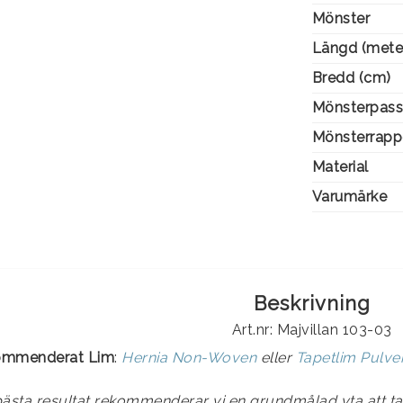
Mönster
Längd (mete
Bredd (cm)
Mönsterpass
Mönsterrapp
Material
Varumärke
Beskrivning
Art.nr: Majvillan 103-03
ommenderat Lim
:
Hernia Non-Woven
eller
Tapetlim Pulv
bästa resultat rekommenderar vi en grundmålad yta att ta