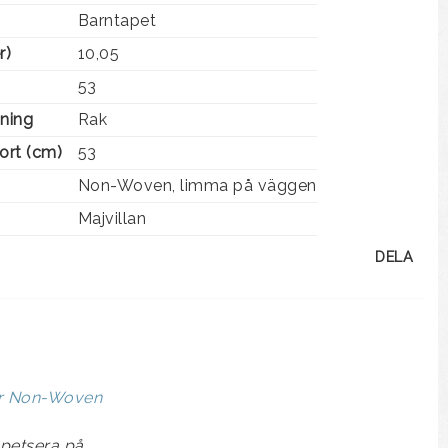
Barntapet
r)
10,05
53
ning
Rak
ort (cm)
53
Non-Woven, limma på väggen
Majvillan
DELA
er Non-Woven
petsera på.