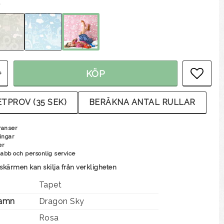
+
KÖP
LÄG
TPROV (35 SEK)
BERÄKNA ANTAL RULLAR
ranser
ingar
er
nabb och personlig service
skärmen kan skilja från verkligheten
Tapet
Namn
Dragon Sky
Rosa