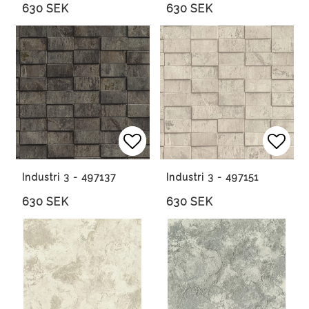
630 SEK
630 SEK
Lägg till i favoritlista
Lägg till i favoritlista
Lägg 
Lägg 
Industri 3 - 497137
Industri 3 - 497151
630 SEK
630 SEK