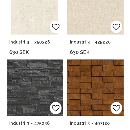
Lägg till i favoritlista
Lägg till i favoritlista
Lägg 
Lägg 
Industri 3 - 350326
Industri 3 - 429220
630 SEK
630 SEK
Lägg till i favoritlista
Lägg till i favoritlista
Lägg 
Industri 3 - 475036
Industri 3 - 497120