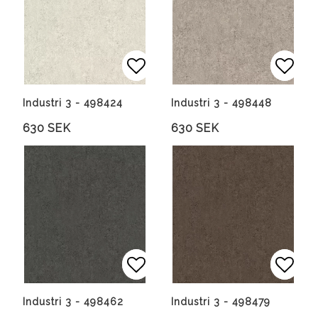
Lägg till i favoritlista
Lägg till i favoritlista
Lägg 
Lägg 
Industri 3 - 498424
Industri 3 - 498448
630 SEK
630 SEK
Lägg till i favoritlista
Lägg till i favoritlista
Lägg 
Lägg 
Industri 3 - 498462
Industri 3 - 498479