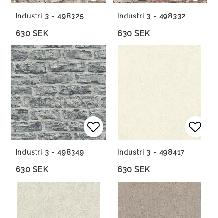
Lägg till i favoritlista
Lägg till i favoritlista
Lägg 
Lägg 
Industri 3 - 498325
Industri 3 - 498332
630 SEK
630 SEK
Lägg till i favoritlista
Lägg till i favoritlista
Lägg 
Lägg 
Industri 3 - 498349
Industri 3 - 498417
630 SEK
630 SEK