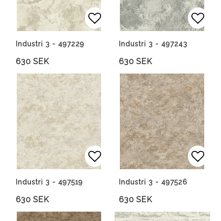
Lägg till i favoritlista
Lägg till i favoritlista
Lägg 
Lägg 
Industri 3 - 497229
Industri 3 - 497243
630 SEK
630 SEK
Lägg till i favoritlista
Lägg till i favoritlista
Lägg 
Lägg 
Industri 3 - 497519
Industri 3 - 497526
630 SEK
630 SEK