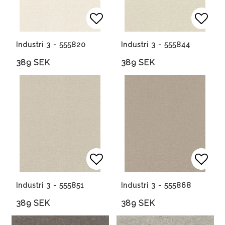
Lägg till i favoritlista
Lägg till i favoritlista
Lägg 
Lägg 
Industri 3 - 555820
Industri 3 - 555844
389 SEK
389 SEK
Lägg till i favoritlista
Lägg till i favoritlista
Lägg 
Lägg 
Industri 3 - 555851
Industri 3 - 555868
389 SEK
389 SEK