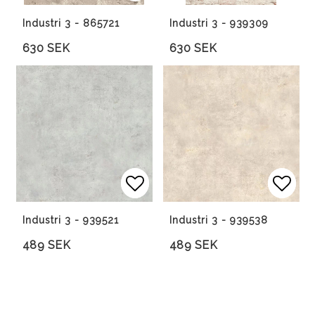
Lägg till i favoritlista
Lägg 
Lägg 
Industri 3 - 865721
Industri 3 - 939309
630 SEK
630 SEK
Lägg till i favoritlista
Lägg till i favoritlista
Lägg 
Lägg 
Industri 3 - 939521
Industri 3 - 939538
489 SEK
489 SEK