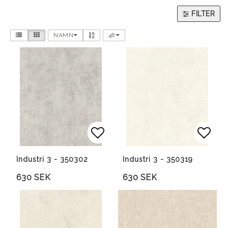
FILTER
NAMN
48
Lägg till i favoritlista
Lägg till i favoritlista
Lägg 
Lägg 
Industri 3 - 350302
Industri 3 - 350319
630 SEK
630 SEK