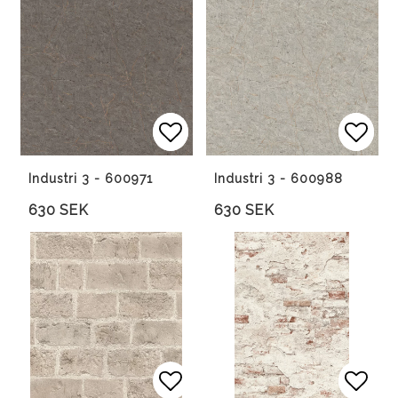
Lägg till i favoritlista
Lägg till i favoritlista
Lägg 
Lägg 
Industri 3 - 600971
Industri 3 - 600988
630 SEK
630 SEK