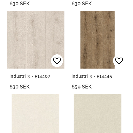
630 SEK
630 SEK
Lägg till i favoritlista
Lägg till i favoritlista
Lägg 
Lägg 
Industri 3 - 514407
Industri 3 - 514445
630 SEK
659 SEK