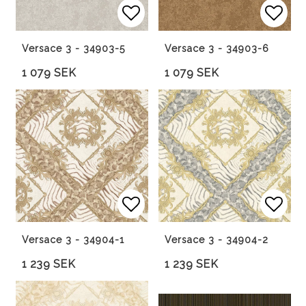
Lägg till i favoritlista
Lägg 
Versace 3 - 34903-5
Versace 3 - 34903-6
1 079 SEK
1 079 SEK
Lägg till i favoritlista
Lägg 
Versace 3 - 34904-1
Versace 3 - 34904-2
1 239 SEK
1 239 SEK