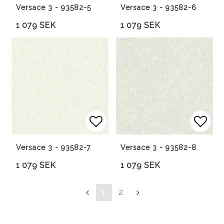
Versace 3 - 93582-5
Versace 3 - 93582-6
1 079 SEK
1 079 SEK
Lägg till i favoritlista
Lägg 
Versace 3 - 93582-7
Versace 3 - 93582-8
1 079 SEK
1 079 SEK
«
1
2
»