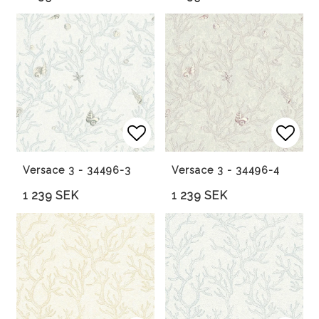
Lägg till i favoritlista
Lägg 
Versace 3 - 34496-3
Versace 3 - 34496-4
1 239 SEK
1 239 SEK