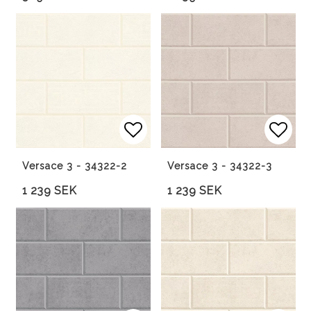
Lägg till i favoritlista
Lägg 
Versace 3 - 34322-2
Versace 3 - 34322-3
1 239 SEK
1 239 SEK