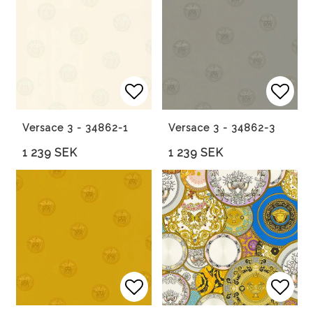
Lägg till i favoritlista
Lägg 
Versace 3 - 34862-1
Versace 3 - 34862-3
1 239 SEK
1 239 SEK
Lägg till i favoritlista
Lägg 