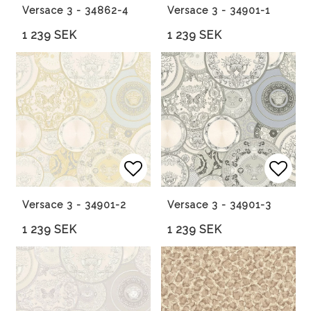
Versace 3 - 34862-4
Versace 3 - 34901-1
1 239 SEK
1 239 SEK
Lägg till i favoritlista
Lägg 
Versace 3 - 34901-2
Versace 3 - 34901-3
1 239 SEK
1 239 SEK