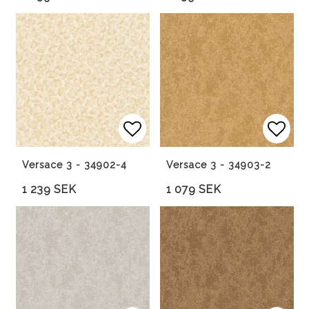
Lägg till i favoritlista
Lägg 
Versace 3 - 34902-4
Versace 3 - 34903-2
1 239 SEK
1 079 SEK