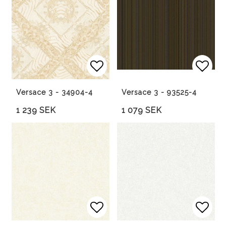
Lägg till i favoritlista
Lägg 
Versace 3 - 34904-4
Versace 3 - 93525-4
1 239 SEK
1 079 SEK
Lägg till i favoritlista
Lägg 