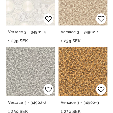
Lägg till i favoritlista
Lägg 
Versace 3 - 34901-4
Versace 3 - 34902-1
1 239 SEK
1 239 SEK
Lägg till i favoritlista
Lägg 
Versace 3 - 34902-2
Versace 3 - 34902-3
1 239 SEK
1 239 SEK