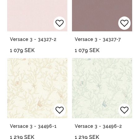
Lägg till i favoritlista
Lägg 
Versace 3 - 34327-2
Versace 3 - 34327-7
1 079 SEK
1 079 SEK
Lägg till i favoritlista
Lägg 
Versace 3 - 34496-1
Versace 3 - 34496-2
1 239 SEK
1 239 SEK