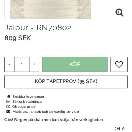
Jaipur - RN70802
809 SEK
-
+
KÖP
LÄG
KÖP TAPETPROV (35 SEK)
Snabba leveranser
Säkra betalningar
Otroliga priser
Maila oss, snabb och personlig service
Obs! Färgen på skärmen kan skilja från verkligheten
DELA