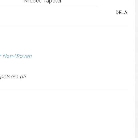
Midbec Tapeter
DELA
er Non-Woven
apetsera på