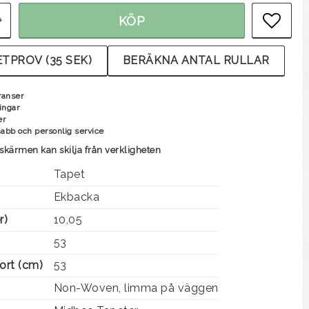
+
KÖP
LÄG
TPROV (35 SEK)
BERÄKNA ANTAL RULLAR
ranser
ingar
er
nabb och personlig service
skärmen kan skilja från verkligheten
Tapet
Ekbacka
r)
10,05
53
ort (cm)
53
Non-Woven, limma på väggen