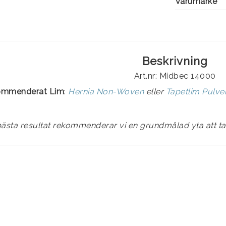
Varumärke
Beskrivning
Art.nr: Midbec 14000
ommenderat Lim
:
Hernia Non-Woven
eller
Tapetlim Pulv
bästa resultat rekommenderar vi en grundmålad yta att t