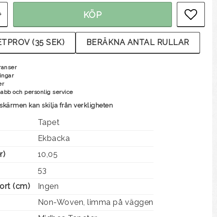
+
KÖP
LÄG
TPROV (35 SEK)
BERÄKNA ANTAL RULLAR
ranser
ingar
er
nabb och personlig service
skärmen kan skilja från verkligheten
Tapet
Ekbacka
r)
10,05
53
ort (cm)
Ingen
Non-Woven, limma på väggen