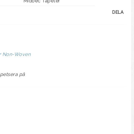
Midbec Tapeter
DELA
er Non-Woven
apetsera på