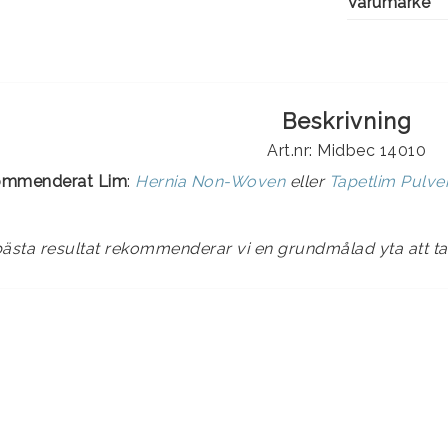
Varumärke
Beskrivning
Art.nr: Midbec 14010
ommenderat Lim
:
Hernia Non-Woven
eller
Tapetlim Pulv
bästa resultat rekommenderar vi en grundmålad yta att t