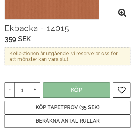
Ekbacka - 14015
359 SEK
Kollektionen är utgående, vi reserverar oss för
att mönster kan vara slut.
-
+
KÖP
LÄG
KÖP TAPETPROV (35 SEK)
BERÄKNA ANTAL RULLAR