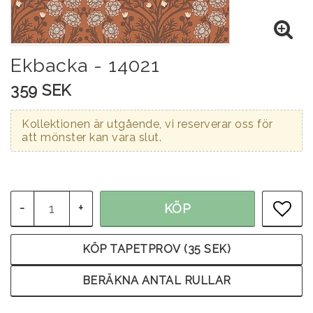
Ekbacka - 14021
359 SEK
Kollektionen är utgående, vi reserverar oss för
att mönster kan vara slut.
-
+
KÖP
LÄG
KÖP TAPETPROV (35 SEK)
BERÄKNA ANTAL RULLAR