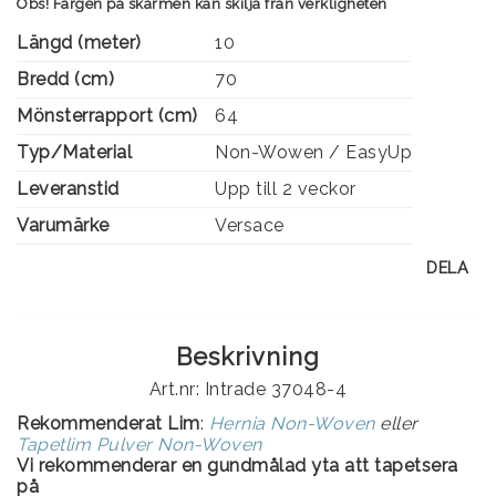
Obs! Färgen på skärmen kan skilja från verkligheten
Längd (meter)
10
Bredd (cm)
70
Mönsterrapport (cm)
64
Typ/Material
Non-Wowen / EasyUp
Leveranstid
Upp till 2 veckor
Varumärke
Versace
DELA
Beskrivning
Art.nr: Intrade 37048-4
Rekommenderat Lim
:
Hernia Non-Woven
eller
Tapetlim Pulver Non-Woven
Vi rekommenderar en gundmålad yta att tapetsera
på