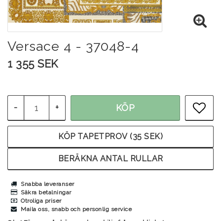
Versace 4 - 37048-4
1 355 SEK
-
+
KÖP
LÄG
KÖP TAPETPROV (35 SEK)
BERÄKNA ANTAL RULLAR
Snabba leveranser
Säkra betalningar
Otroliga priser
Maila oss, snabb och personlig service