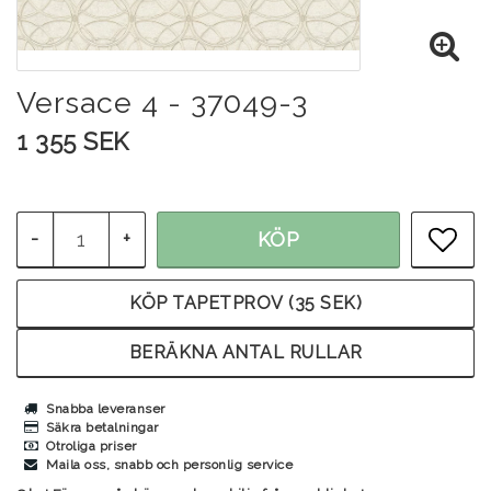
Versace 4 - 37049-3
1 355 SEK
-
+
KÖP
LÄG
KÖP TAPETPROV (35 SEK)
BERÄKNA ANTAL RULLAR
Snabba leveranser
Säkra betalningar
Otroliga priser
Maila oss, snabb och personlig service