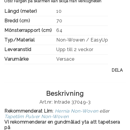
Obs! Färgen på skärmen kan skilja från verkligheten
Längd (meter)
10
Bredd (cm)
70
Mönsterrapport (cm)
64
Typ/Material
Non-Wowen / EasyUp
Leveranstid
Upp till 2 veckor
Varumärke
Versace
DELA
Beskrivning
Art.nr: Intrade 37049-3
Rekommenderat Lim
:
Hernia Non-Woven
eller
Tapetlim Pulver Non-Woven
Vi rekommenderar en gundmålad yta att tapetsera
på