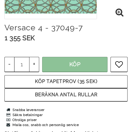
Versace 4 - 37049-7
1 355 SEK
-
+
KÖP
LÄG
KÖP TAPETPROV (35 SEK)
BERÄKNA ANTAL RULLAR
Snabba leveranser
Säkra betalningar
Otroliga priser
Maila oss, snabb och personlig service