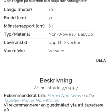
Obs! Färgen på skärmen kan skilja från verkligheten
Längd (meter)
10
Bredd (cm)
70
Mönsterrapport (cm)
64
Typ/Material
Non-Wowen / EasyUp
Leveranstid
Upp till 2 veckor
Varumärke
Versace
DELA
Beskrivning
Art.nr: Intrade 37049-7
Rekommenderat Lim
:
Hernia Non-Woven
eller
Tapetlim Pulver Non-Woven
Vi rekommenderar en gundmålad yta att tapetsera
på