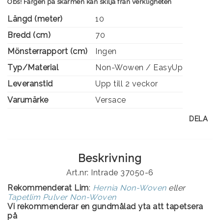
Obs! Färgen på skärmen kan skilja från verkligheten
Längd (meter)
10
Bredd (cm)
70
Mönsterrapport (cm)
Ingen
Typ/Material
Non-Wowen / EasyUp
Leveranstid
Upp till 2 veckor
Varumärke
Versace
DELA
Beskrivning
Art.nr: Intrade 37050-6
Rekommenderat Lim
:
Hernia Non-Woven
eller
Tapetlim Pulver Non-Woven
Vi rekommenderar en gundmålad yta att tapetsera
på