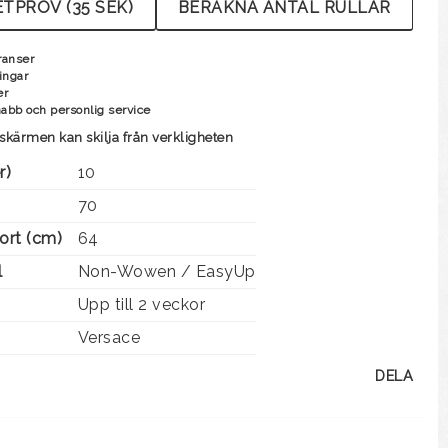
TPROV (35 SEK)
BERÄKNA ANTAL RULLAR
ranser
ingar
er
nabb och personlig service
skärmen kan skilja från verkligheten
r)
10
70
ort (cm)
64
l
Non-Wowen / EasyUp
Upp till 2 veckor
Versace
DELA