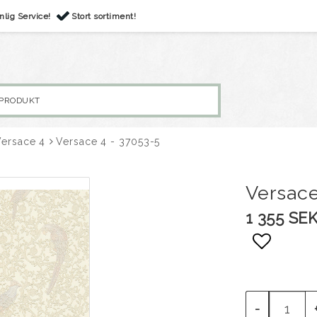
nlig Service!
Stort sortiment!
Versace 4
Versace 4 - 37053-5
Versace
1 355 SE
Lägg til
-