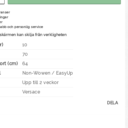
ranser
ingar
er
nabb och personlig service
skärmen kan skilja från verkligheten
r)
10
70
ort (cm)
64
l
Non-Wowen / EasyUp
Upp till 2 veckor
Versace
DELA