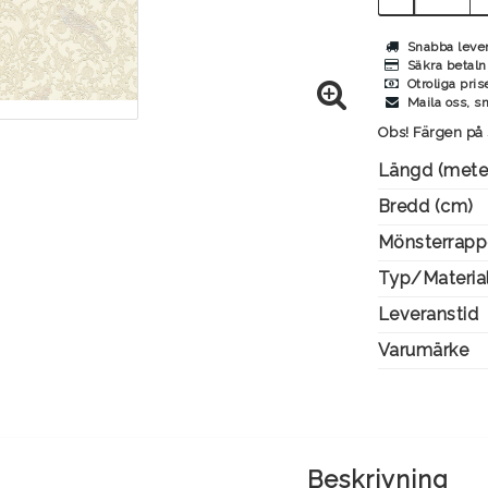
Snabba leve
Säkra betaln
Otroliga pris
Maila oss, s
Obs! Färgen på 
Längd (mete
Bredd (cm)
Mönsterrapp
Typ/Materia
Leveranstid
Varumärke
Beskrivning