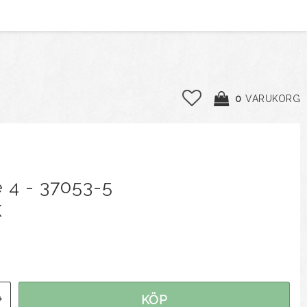
0
VARUKORG
 4 - 37053-5
K
l i favoritlistan
+
KÖP