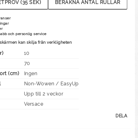
TPROV (35 SEK)
BERÄKNA ANTAL RULLAR
ranser
ingar
er
nabb och personlig service
skärmen kan skilja från verkligheten
r)
10
70
ort (cm)
Ingen
l
Non-Wowen / EasyUp
Upp till 2 veckor
Versace
DELA